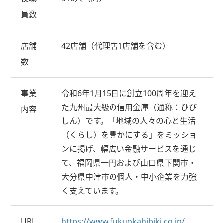
員数
店舗
42店舗（代理店
1
店舗を含む）
数
事業
令和
6
年
1
月
15
日に創立
100
周年を迎え
た九州最大級の信用金庫（通称：ひび
内容
しん）です。「地域の人々の心と生活
（くらし）を豊かにする」をミッショ
ンに掲げ、幅広い金融サービスを通じ
て、福岡県一円および山口県下関市・
大分県中津市の個人・中小企業を力強
く支えています。
URL
https://www.fukuokahibiki.co.jp/