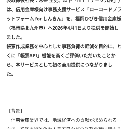
表取締役社長：常盤 圭史、以下「ＮＴＴデータ九州」）
は、信用金庫様向け事務支援サービス「ローコードプラ
ットフォーム
for
しんきん」を、福岡ひびき信用金庫様
（福岡県北九州市）へ
2026
年
4
月
1
日より提供を開始し
ました。
帳票作成業務を中心とした事務負荷の軽減を目的に、と
くに「帳票
API
」機能を高くご評価いただいたことか
ら、本サービスとして初の商用提供につながりまし
た。
【背景】
信用金庫業界では、地域経済への貢献が求められる一