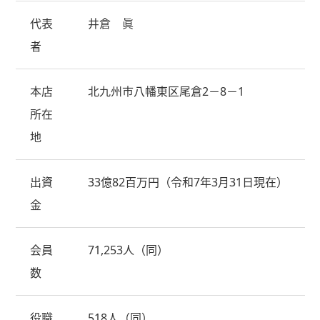
代表
井倉 眞
者
本店
北九州市八幡東区尾倉2－8－1
所在
地
出資
33億82百万円（令和7年3月31日現在）
金
会員
71,253人（同）
数
役職
518人（同）