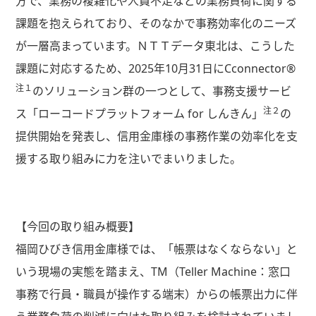
方で、業務の複雑化や人員不足などの業務負荷に関する
課題を抱えられており、そのなかで事務効率化のニーズ
が一層高まっています。ＮＴＴデータ東北は、こうした
課題に対応するため、
2025
年
10
月
31
日に
Cconnector®
注１
のソリューション群の一つとして、事務支援サービ
注２
ス「ローコードプラットフォーム
for
しんきん」
の
提供開始を発表し、信用金庫様の事務作業の効率化を支
援する取り組みに力を注いでまいりました。
【今回の取り組み概要】
福岡ひびき信用金庫様では、「帳票はなくならない」と
いう現場の実態を踏まえ、
TM
（
Teller Machine
：窓口
事務で行員・職員が操作する端末）からの帳票出力に伴