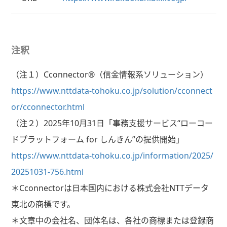
注釈
（注１）
Cconnector®
（信金情報系ソリューション）
https://www.nttdata-tohoku.co.jp/solution/cconnect
or/cconnector.html
（注２）
2025
年
10
月
31
日「事務支援サービス“ローコー
ドプラットフォーム
for
しんきん
”
の提供開始」
https://www.nttdata-tohoku.co.jp/information/2025/
20251031-756.html
＊
Cconnector
は日本国内における株式会社
NTT
データ
東北の商標です。
＊文章中の会社名、団体名は、各社の商標または登録商