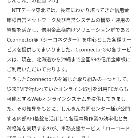
しんきん」の位置づけ】
NTT
データ東北では、長年にわたり培ってきた信用金
庫様自営ネットワーク及び自営システムの構築・運用の
経験を活かし、信用金庫様向けソリューション群である
Cconnector®
（シーコネクター）を中心とした各種サー
ビスを提供してまいりました。
Cconnector®
の各サービ
スは、現在、北海道から沖縄まで全国
59
の信用金庫様に
ご利用いただいております。
こうした
Cconnector®
を通じた取り組みの一つとして、
従来
TM
で行われていたオンライン取引を汎用
PC
からも
可能とする
Web
オンラインシステムを提供してきまし
た。その知見をもとに、しんきん共同センター様が公開
する内部
API
基盤を活用して各種事務作業の効率化と負
荷軽減を実現するのが、事務支援サービス「ローコード