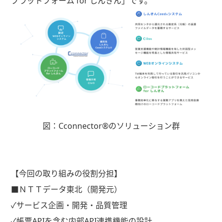
プラットフォーム
for
しんきん」です。
図：
Cconnector®
のソリューション群
【今回の取り組みの役割分担】
■ＮＴＴデータ東北（開発元）
✓サービス企画・開発・品質管理
✓帳票
API
を含む内部
API
連携機能の設計