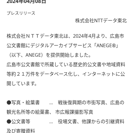
2024年04月08日
プレスリリース
株式会社NTTデータ東北
株式会社ＮＴＴデータ東北は、
2024
年
4
月より、広島市
公文書館にデジタルアーカイブサービス「
ANEGE®
」
（以下、
ANEGE
）を提供開始しました。
広島市公文書館で所蔵している歴史的公文書や地域資料
等約２１万件をデータベース化し、インターネットに公
開しています。
●写真・絵葉書 … 戦後復興期の市街写真、広島の
観光名所等の絵葉書、 市広報課撮影写真
●公文書等 … 役場文書、他課からの引継資料
及び寄贈資料