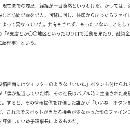
、現在までの履歴、経緯が一目瞭然というわけだ。かつては、
果など訪問記録を記入。回覧に回し、検印から戻ったらファイ
によって異なっていた。共有もされず、もったいないことをし
「A支店とか〇〇地区といった切り口で活動を見たり、融資金額
工藤理事）という。
投稿画面にはツイッターのような「いいね」ボタンも付けられ
が「僕が担当していた頃、その社長はバブル時に生産された高
む。すると、その情報提供を評価した誰かが「いいね」ボタン
ど、これまでスポットが当たる機会が少なかった影のファイン
を評価したい益子理事長によるものだ。