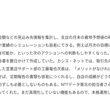
金額などの見込み先情報を集計し、支店の月末の着地予想値の
や業績のシミュレーションも容易にできる。例えば月次の目標
は可能か、といった次のアクションへの判断もしやすくなった
告書を数日かけて作成していた。カシス・ネットでは、取引先
した営業店サポート部の工藤竜也次長は、「メリットがなけれ
けば、定期報告の書類も容易につくれるし、自店の成績がどう
必ずしも必要としないものもある。NTTデータ東北の担当者さ
ってくれた。まだ具現化していない機能もあるので、本格運用